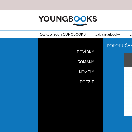
Co/Kdo jsou YOUNGBOOKS
Jak číst ebooky
J
DOPORUČE
POVÍDKY
ROMÁNY
NOVELY
POEZIE