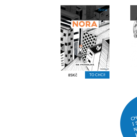
Nora
85Kč