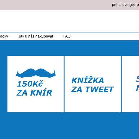
přihlásit/registr
booky
Jak u nás nakupovat
FAQ