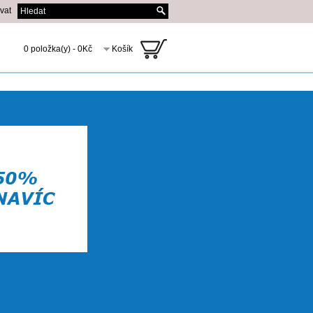
ovat
0 položka(y) - 0Kč
Košík