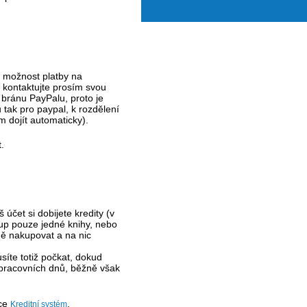
u možnost platby na
, kontaktujte prosím svou
 bránu PayPalu, proto je
 tak pro paypal, k rozdělení
 dojít automaticky).
.
čet si dobijete kredity (v
kup pouze jedné knihy, nebo
ně nakupovat a na nic
íte totiž počkat, dokud
pracovních dnů, běžně však
nce
.
Kreditní systém