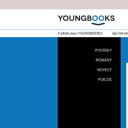
Co/Kdo jsou YOUNGBOOKS
Jak číst e
POVÍDKY
ROMÁNY
NOVELY
POEZIE