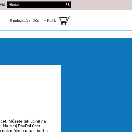
ovat
0 položka(y) - 0Kč
Košík
čet. Můžete tak učinit na
t. Na svůj PayPal účet
 pak můžete utratit buď u