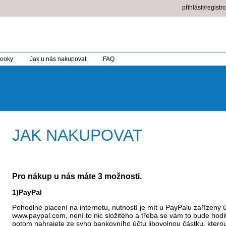
přihlásit/registr
booky
Jak u nás nakupovat
FAQ
JAK NAKUPOVAT
Pro nákup u nás máte 3 možnosti.
1)PayPal
Pohodlné placení na internetu, nutností je mít u PayPalu zařízený ú
www.paypal.com, není to nic složitého a třeba se vám to bude hodi
potom nahrajete ze svho bankovního účtu libovolnou částku, kterou