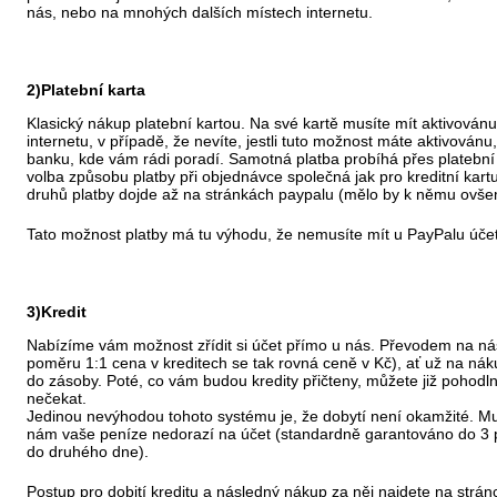
nás, nebo na mnohých dalších místech internetu.
2)Platební karta
Klasický nákup platební kartou. Na své kartě musíte mít aktivován
internetu, v případě, že nevíte, jestli tuto možnost máte aktivovánu
banku, kde vám rádi poradí. Samotná platba probíhá přes platební
volba způsobu platby při objednávce společná jak pro kreditní kartu
druhů platby dojde až na stránkách paypalu (mělo by k němu ovšem
Tato možnost platby má tu výhodu, že nemusíte mít u PayPalu účet
3)Kredit
Nabízíme vám možnost zřídit si účet přímo u nás. Převodem na náš ú
poměru 1:1 cena v kreditech se tak rovná ceně v Kč), ať už na ná
do zásoby. Poté, co vám budou kredity přičteny, můžete již pohodl
nečekat.
Jedinou nevýhodou tohoto systému je, že dobytí není okamžité. Mus
nám vaše peníze nedorazí na účet (standardně garantováno do 3 
do druhého dne).
Postup pro dobití kreditu a následný nákup za něj najdete na strá