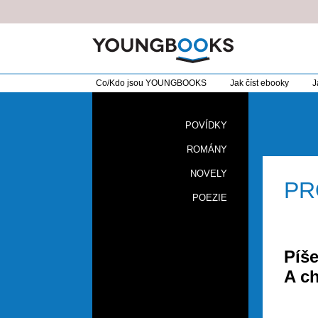
Co/Kdo jsou YOUNGBOOKS
Jak číst ebooky
J
POVÍDKY
ROMÁNY
NOVELY
PR
POEZIE
Píš
A ch