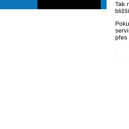
Tak 
bližš
Poku
servi
přes