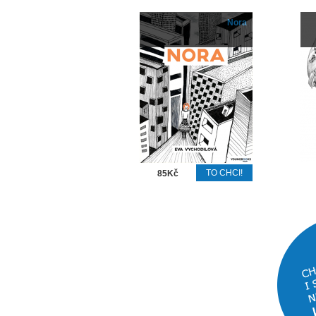
Nora
85Kč