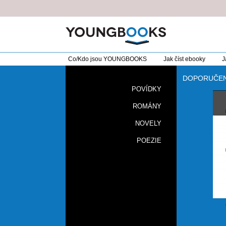
Co/Kdo jsou YOUNGBOOKS
Jak číst ebooky
J
DOPORUČE
POVÍDKY
ROMÁNY
NOVELY
POEZIE