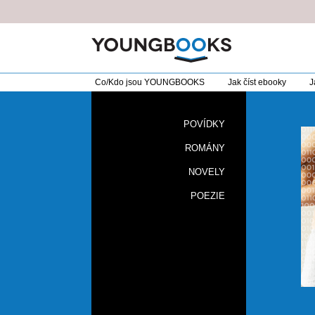
Co/Kdo jsou YOUNGBOOKS
Jak číst ebooky
J
POVÍDKY
ROMÁNY
NOVELY
POEZIE