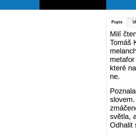
Popis
U
Milí čte
Tomáš Kř
melancho
metafor 
které na
ne.
Poznala
slovem. 
zmáčené
světla, 
Odhalit 