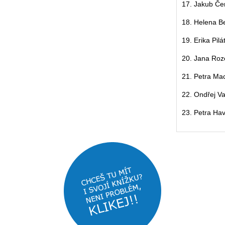
17. Jakub Če
18. Helena B
19. Erika Pilá
20. Jana Roz
21. Petra Ma
22. Ondřej V
23. Petra Ha