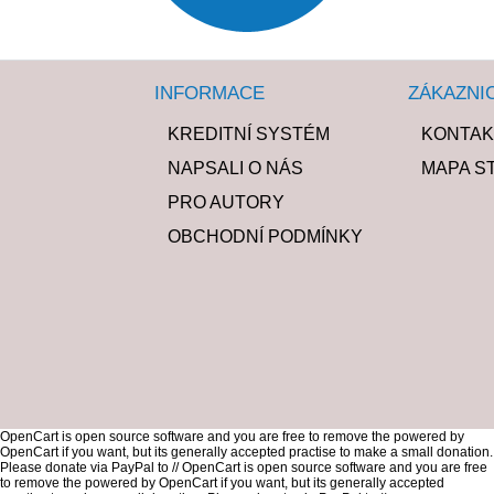
INFORMACE
ZÁKAZNI
KREDITNÍ SYSTÉM
KONTAK
NAPSALI O NÁS
MAPA S
PRO AUTORY
OBCHODNÍ PODMÍNKY
OpenCart is open source software and you are free to remove the powered by
OpenCart if you want, but its generally accepted practise to make a small donation.
Please donate via PayPal to //
OpenCart is open source software and you are free
to remove the powered by OpenCart if you want, but its generally accepted