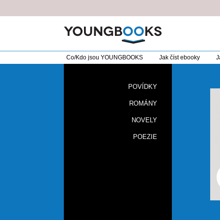
Co/Kdo jsou YOUNGBOOKS
Jak číst ebooky
J
POVÍDKY
ROMÁNY
NOVELY
POEZIE