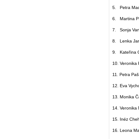
5. Petra Ma
6. Martina P
7. Sonja Van
8. Lenka Ja
9. Kateřina C
10. Veronika
11. Petra Paš
12. Eva Vych
13. Monika Č
14. Veronika
15. Inéz Cheh
16. Leona Ma