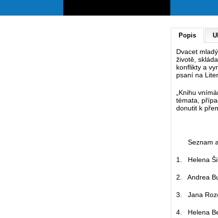
Popis
U
Dvacet mladýc
životě, sklád
konflikty a v
psaní na Lite
„Knihu vnímám
témata, přípa
donutit k přem
Seznam aut
1. Helena Ši
2. Andrea B
3. Jana Roze
4. Helena Be