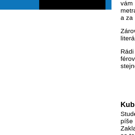
vám 
metr
a za 
Záro
liter
Rádi
férov
stej
Kub
Stude
píše 
Zakl