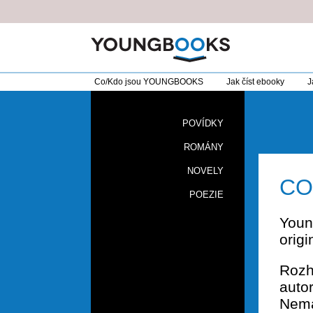
Co/Kdo jsou YOUNGBOOKS
Jak číst ebooky
J
POVÍDKY
ROMÁNY
NOVELY
CO
POEZIE
Youn
origi
Rozho
autor
Nemá