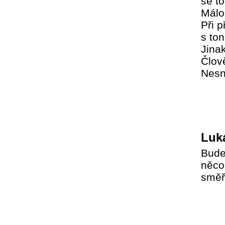
se to
Málo
Při 
s to
Jinak
Člov
Nesná
Luk
Bude
něco
směř