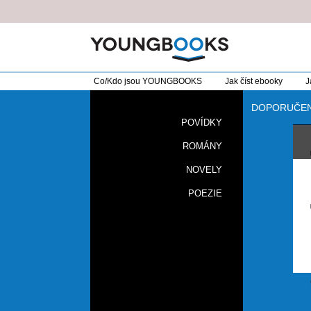
Co/Kdo jsou YOUNGBOOKS
Jak číst ebooky
J
DOPORUČE
POVÍDKY
ROMÁNY
NOVELY
POEZIE