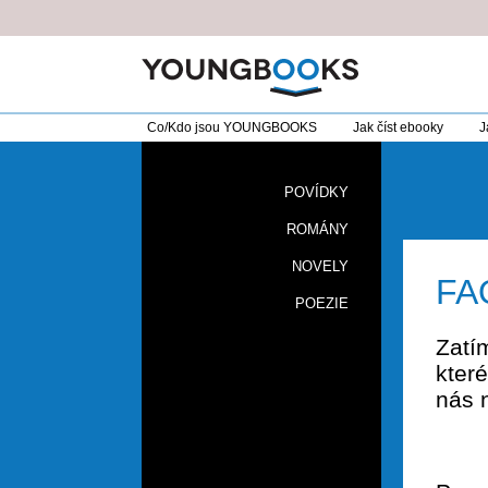
Co/Kdo jsou YOUNGBOOKS
Jak číst ebooky
J
POVÍDKY
ROMÁNY
NOVELY
FA
POEZIE
Zatí
kter
nás n